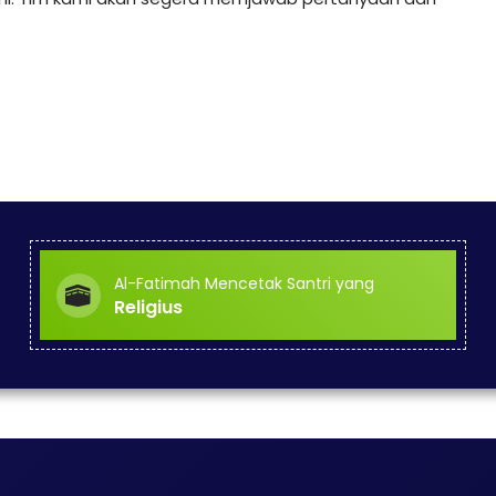
Al-Fatimah Mencetak Santri yang
Religius