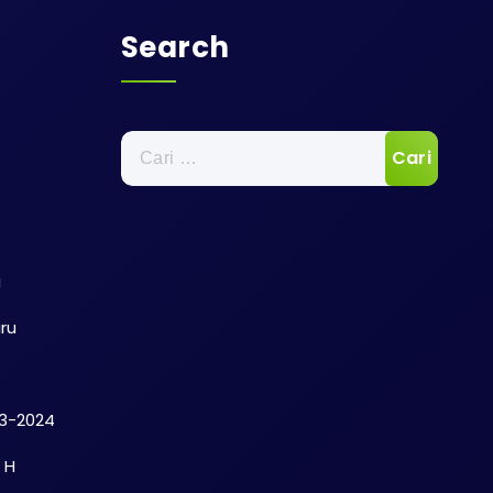
Search
Cari
untuk:
i
ru
23-2024
 H