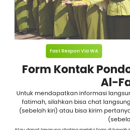
Fast Respon Via WA
Form Kontak Pond
Al-F
Untuk mendapatkan informasi langsu
fatimah, silahkan bisa chat langsun
(sebelah kiri) atau bisa kirim pertan
(sebel
Atau dapat langsung chating melalui form di bawah