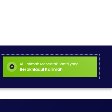
Al-Fatimah Mencetak Santri yang
Berakhlaqul Karimah