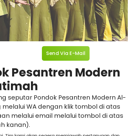
Send Via E-Mail
ok Pesantren Modern
atimah
ng seputar Pondok Pesantren Modern Al-
g melalui WA dengan klik tombol di atas
yaan melalui email melalui tombol di atas
ah kanan).
 ini. Tim kami akan segera memjawab pertanyaan dan