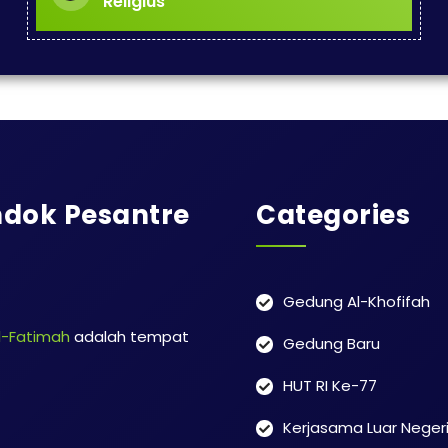
Religius
dok Pesantre
Categories
Gedung Al-Khofifah
l-Fatimah
adalah tempat
Gedung Baru
HUT RI Ke-77
Kerjasama Luar Neger