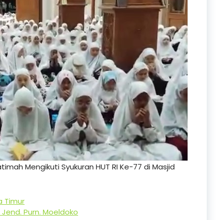
timah Mengikuti Syukuran HUT RI Ke-77 di Masjid
a Timur
Jend. Purn. Moeldoko