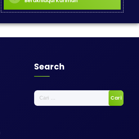
Berakhlaqul Karimah
Search
Cari
untuk:
i