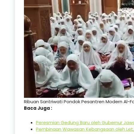
Ribuan Santriwati Pondok Pesantren Modern Al-Fa
Baca Juga :
Peresmian Gedung Baru oleh Gubernur Jaw
Pembinaan Wawasan Kebangsaan oleh Let. 